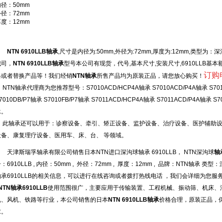
径：50mm
径：72mm
度：12mm
NTN 6910LLB轴承
,尺寸是内径为:50mm,外径为:72mm,厚度为:12mm,类型
我司，
NTN 6910LLB轴承
型号本公司有现货，代号,基本尺寸,安装尺寸,6910LLB基
订购电
格或者替换产品等！我们经销
NTN轴承
所售产品均为原装正品，请您放心购买！
TN轴承代理商为您推荐型号：S7010ACD/HCP4A轴承 S7010ACD/P4A轴承 S7010
7010DB/P7轴承 S7010FB/P7轴承 S7011ACD/HCP4A轴承 S7011ACD/P4A轴承 S
承。
此轴承还可以用于：诊察设备、牵引、矫正设备、监护设备、治疗设备、医护辅助设
设备、康复理疗设备、医用车、床、台、 等领域。
天津斯瑞孚轴承有限公司销售日本NTN进口深沟球轴承 6910LLB， NTN深沟球
轴
：6910LLB , 内径：50mm , 外径：72mm , 厚度：12mm , 品牌：NTN轴
轴承6910LLB的相关信息，可以进行在线咨询或者拨打热线电话 ，我们会详细为您服
NTN轴承6910LLB
使用范围很广，主要应用于传输装置、工程机械、振动筛、机床、
机、风机、铁路等行业，本公司销售的日本
NTN 6910LLB轴承
价格合理，原装正品，
求。