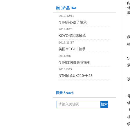
内
外
热门产品 Hot
厚
2013/12/12
NTN调心滚子轴承
2014/4/25
KOYO深沟球轴承
2017/11/27
美国MCGILL轴承
N
2014/5/6
S
NTN自润滑关节轴承
2014/8/29
NTN轴承UK210+H23
搜索 Search
号