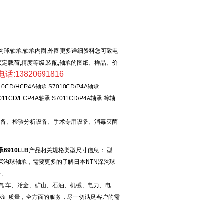
为：深沟球轴承,轴承内圈,外圈更多详细资料您可致电
本额定载荷,精度等级,装配,轴承的图纸、样品、价
话:13820691816
CD/HCP4A轴承 S7010CD/P4A轴承
7011CD/HCP4A轴承 S7011CD/P4A轴承 等轴
备、检验分析设备、手术专用设备、消毒灭菌
承6910LLB
产品相关规格类型尺寸信息： 型
承 类型：深沟球轴承，需要更多的了解日本NTN深沟球
务。
汽 车、冶金、矿山、石油、机械、电力、电
保证质量，全方面的服务，尽一切满足客户的需