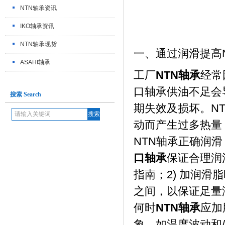
NTN轴承资讯
IKO轴承资讯
NTN轴承现货
一、通过润滑提高N
ASAHI轴承
工厂
NTN轴承
经常
口轴承供油不足会
搜索 Search
期失效及损坏。N
动而产生过多热量
NTN轴承正确润
口轴承
保证合理润
指南；2) 加润滑
之间，以保证足量
何时
NTN轴承
应加
象，如温度波动和/