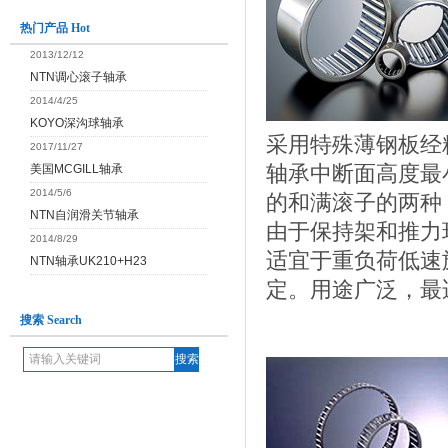
热门产品 Hot
2013/12/12
NTN调心滚子轴承
2014/4/25
KOYO深沟球轴承
采用特殊薄钢板经
2017/11/27
轴承中断面高度最
美国MCGILL轴承
2014/5/6
的和满滚子的两种
NTN自润滑关节轴承
由于保持架和推力
2014/8/29
适宜于重负荷低速
NTN轴承UK210+H23
定。用途广泛，最
搜索 Search