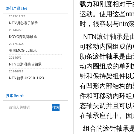
载力和刚度相对于
热门产品 Hot
运动。使用这些n
2013/12/12
时，很容易与ntn
NTN调心滚子轴承
2014/4/25
NTN
滚针轴承
是
KOYO深沟球轴承
2017/11/27
可移动内圈组成的
美国MCGILL轴承
肋条滚针轴承是由
2014/5/6
NTN自润滑关节轴承
动内圈组成的单列
2014/8/29
针和保持架组件以
NTN轴承UK210+H23
有凹形内部结构的
件和可移动内环组
搜索 Search
态轴失调并且可以
在轴承座孔中。因
组合的滚针轴承是