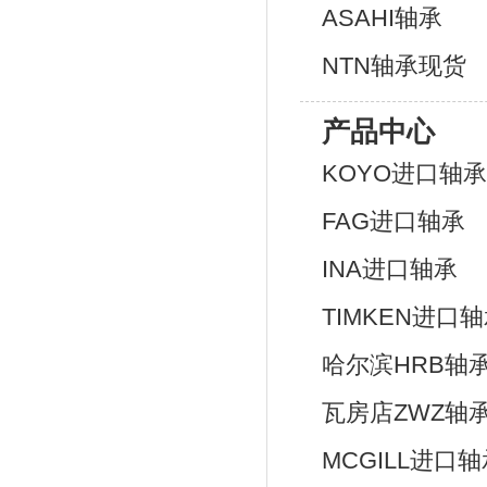
ASAHI轴承
NTN轴承现货
产品中心
KOYO进口轴承
FAG进口轴承
INA进口轴承
TIMKEN进口
哈尔滨HRB轴
瓦房店ZWZ轴
MCGILL进口