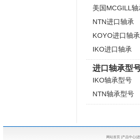
美国MCGILL
NTN进口轴承
KOYO进口轴承
IKO进口轴承
进口轴承型
IKO轴承型号
NTN轴承型号
网站首页
|
产品中心
|