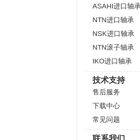
ASAHI进口轴
NTN进口轴承
NSK进口轴承
NTN滚子轴承
IKO进口轴承
技术支持
售后服务
下载中心
常见问题
联系我们