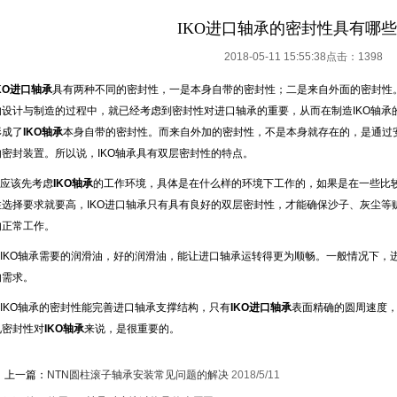
IKO进口轴承的密封性具有哪
2018-05-11 15:55:38点击：
1398
KO进口轴承
具有两种不同的密封性，一是本身自带的密封性；二是来自外面的密封性。
的设计与制造的过程中，就已经考虑到密封性对进口轴承的重要，从而在制造IKO轴承
形成了
IKO轴承
本身自带的密封性。而来自外加的密封性，不是本身就存在的，是通过安
的密封装置。所以说，IKO轴承具有双层密封性的特点。
.应该先考虑
IKO轴承
的工作环境，具体是在什么样的环境下工作的，如果是在一些比较
性选择要求就要高，IKO进口轴承只有具有良好的双层密封性，才能确保沙子、灰尘等
的正常工作。
2.IKO轴承需要的润滑油，好的润滑油，能让进口轴承运转得更为顺畅。一般情况下
的需求。
3.IKO轴承的密封性能完善进口轴承支撑结构，只有
IKO进口轴承
表面精确的圆周速度
见密封性对
IKO轴承
来说，是很重要的。
上一篇：
NTN圆柱滚子轴承安装常见问题的解决
2018/5/11